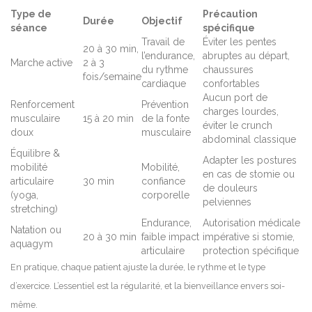
Type de
Précaution
Durée
Objectif
séance
spécifique
Travail de
Éviter les pentes
20 à 30 min,
l’endurance,
abruptes au départ,
Marche active
2 à 3
du rythme
chaussures
fois/semaine
cardiaque
confortables
Aucun port de
Renforcement
Prévention
charges lourdes,
musculaire
15 à 20 min
de la fonte
éviter le crunch
doux
musculaire
abdominal classique
Équilibre &
Adapter les postures
mobilité
Mobilité,
en cas de stomie ou
articulaire
30 min
confiance
de douleurs
(yoga,
corporelle
pelviennes
stretching)
Endurance,
Autorisation médicale
Natation ou
20 à 30 min
faible impact
impérative si stomie,
aquagym
articulaire
protection spécifique
En pratique, chaque patient ajuste la durée, le rythme et le type
d’exercice. L’essentiel est la régularité, et la bienveillance envers soi-
même.