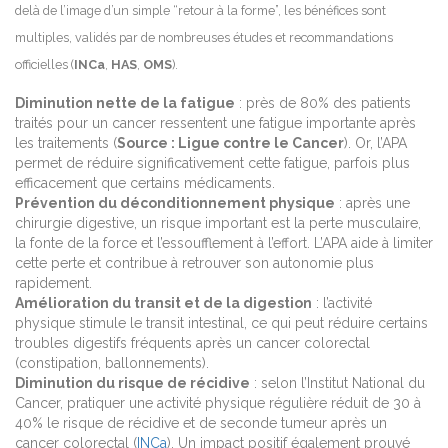
delà de l’image d’un simple “retour à la forme”, les bénéfices sont
multiples, validés par de nombreuses études et recommandations
officielles (
INCa
,
HAS
,
OMS
).
Diminution nette de la fatigue
: près de 80% des patients
traités pour un cancer ressentent une fatigue importante après
les traitements (
Source : Ligue contre le Cancer
). Or, l’APA
permet de réduire significativement cette fatigue, parfois plus
efficacement que certains médicaments.
Prévention du déconditionnement physique
: après une
chirurgie digestive, un risque important est la perte musculaire,
la fonte de la force et l’essoufflement à l’effort. L’APA aide à limiter
cette perte et contribue à retrouver son autonomie plus
rapidement.
Amélioration du transit et de la digestion
: l’activité
physique stimule le transit intestinal, ce qui peut réduire certains
troubles digestifs fréquents après un cancer colorectal
(constipation, ballonnements).
Diminution du risque de récidive
: selon l’Institut National du
Cancer, pratiquer une activité physique régulière réduit de 30 à
40% le risque de récidive et de seconde tumeur après un
cancer colorectal (
INCa
). Un impact positif également prouvé