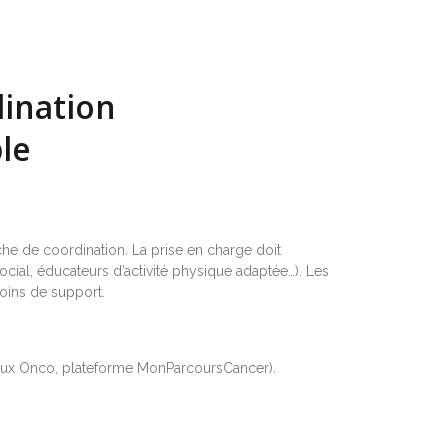
dination
ble
che de coordination. La prise en charge doit
social, éducateurs d’activité physique adaptée…). Les
soins de support.
Réseaux Onco, plateforme MonParcoursCancer).