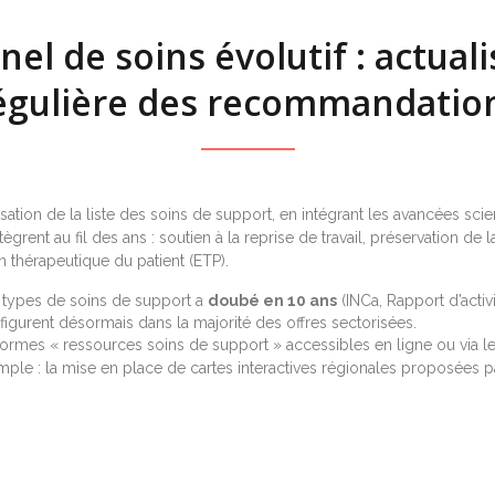
el de soins évolutif : actual
égulière des recommandatio
alisation de la liste des soins de support, en intégrant les avancées sc
ent au fil des ans : soutien à la reprise de travail, préservation de la 
n thérapeutique du patient (ETP).
 types de soins de support a
doubé en 10 ans
(INCa, Rapport d’activ
 figurent désormais dans la majorité des offres sectorisées.
ormes « ressources soins de support » accessibles en ligne ou via les
mple : la mise en place de cartes interactives régionales proposées p