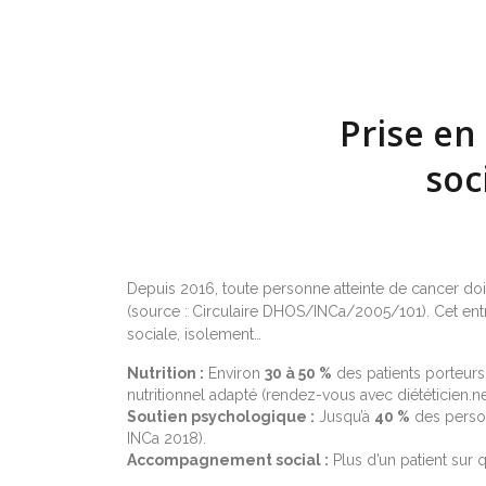
Prise en
soc
Depuis 2016, toute personne atteinte de cancer doi
(source : Circulaire DHOS/INCa/2005/101). Cet entr
sociale, isolement…
Nutrition :
Environ
30 à 50 %
des patients porteurs 
nutritionnel adapté (rendez-vous avec diététicien.n
Soutien psychologique :
Jusqu’à
40 %
des person
INCa 2018).
Accompagnement social :
Plus d’un patient sur q