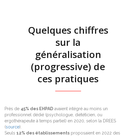
Quelques chiffres
sur la
généralisation
(progressive) de
ces pratiques
Près de
45% des EHPAD
avaient intégré au moins un
professionnel dédié (psychologue, diététicien, ou
ergothérapeute à temps partiel) en 2020, selon la DREES
(
source
).
Seuls
12% des établissements
proposaient en 2022 des